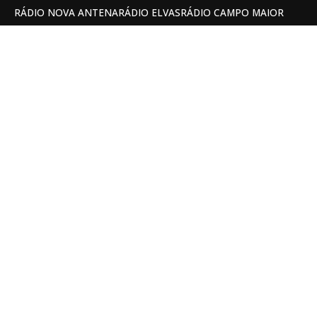
RÁDIO NOVA ANTENA
RÁDIO ELVAS
RÁDIO CAMPO MAIOR