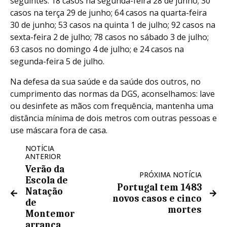
seguintes: 18 casos na segunda-feira 28 de junho; 30
casos na terça 29 de junho; 64 casos na quarta-feira
30 de junho; 53 casos na quinta 1 de julho; 92 casos na
sexta-feira 2 de julho; 78 casos no sábado 3 de julho;
63 casos no domingo 4 de julho; e 24 casos na
segunda-feira 5 de julho.
Na defesa da sua saúde e da saúde dos outros, no
cumprimento das normas da DGS, aconselhamos: lave
ou desinfete as mãos com frequência, mantenha uma
distância mínima de dois metros com outras pessoas e
use máscara fora de casa.
NOTÍCIA
ANTERIOR
Verão da
PRÓXIMA NOTÍCIA
Escola de
Portugal tem 1483
Natação
novos casos e cinco
de
mortes
Montemor
arranca