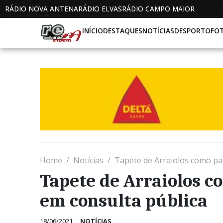
RÁDIO NOVA ANTENA
RÁDIO ELVAS
RÁDIO CAMPO MAIOR
INÍCIO
DESTAQUES
NOTÍCIAS
DESPORTO
FO
Home
Notícias
Tapete de Arraiolos como pat
Tapete de Arraiolos c
em consulta pública
18/06/2021
NOTÍCIAS