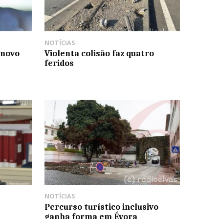
NOTÍCIAS
 novo
Violenta colisão faz quatro
feridos
NOTÍCIAS
Percurso turístico inclusivo
ganha forma em Évora