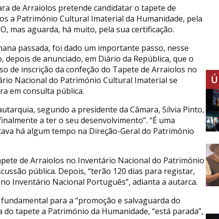
ra de Arraiolos pretende candidatar o tapete de
los a Património Cultural Imaterial da Humanidade, pela
, mas aguarda, há muito, pela sua certificação.
ana passada, foi dado um importante passo, nesse
o, depois de anunciado, em Diário da República, que o
so de inscrição da confeção do Tapete de Arraiolos no
Ú
ário Nacional do Património Cultural Imaterial se
ra em consulta pública.
utarquia, segundo a presidente da Câmara, Sílvia Pinto,
finalmente a ter o seu desenvolvimento”. “É uma
stava há algum tempo na Direção-Geral do Património
apete de Arraiolos no Inventário Nacional do Património
iscussão pública. Depois, “terão 120 dias para registar,
 no Inventário Nacional Português”, adianta a autarca.
, é fundamental para a “promoção e salvaguarda do
ra do tapete a Património da Humanidade, “está parada”,