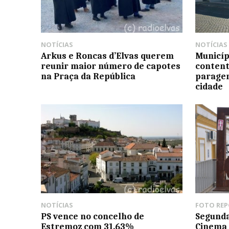
NOTÍCIAS
NOTÍCIAS
Arkus e Roncas d’Elvas querem
Municíp
reunir maior número de capotes
content
na Praça da República
paragem
cidade
NOTÍCIAS
FOTO RE
PS vence no concelho de
Segunda
Estremoz com 31.63%
Cinema 