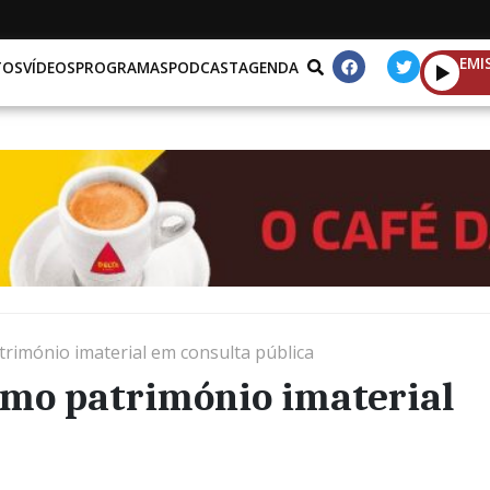
EMI
TOS
VÍDEOS
PROGRAMAS
PODCAST
AGENDA
rimónio imaterial em consulta pública
omo património imaterial