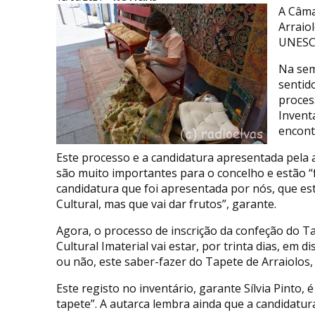
A Câma
Arraio
UNESCO
Na sem
sentid
proces
Invent
encont
Este processo e a candidatura apresentada pela a
são muito importantes para o concelho e estão “
candidatura que foi apresentada por nós, que e
Cultural, mas que vai dar frutos”, garante.
Agora, o processo de inscrição da confeção do T
Cultural Imaterial vai estar, por trinta dias, em d
ou não, este saber-fazer do Tapete de Arraiolos,
Este registo no inventário, garante Sílvia Pinto
tapete”. A autarca lembra ainda que a candidatu