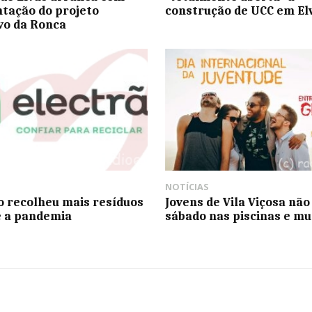
tação do projeto
construção de UCC em El
vo da Ronca
NOTÍCIAS
o recolheu mais resíduos
Jovens de Vila Viçosa nã
 a pandemia
sábado nas piscinas e m