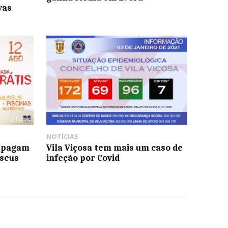
vas
NOTÍCIAS
o pagam
Vila Viçosa tem mais um caso de
useus
infeção por Covid