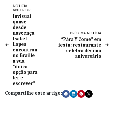
NOTÍCIA
ANTERIOR
Invisual
quase
desde
nascença,
PRÓXIMA NOTÍCIA
Isabel
“Pára Y Come” em
Lopes
festa: restaurante
encontrou
celebra décimo
no Braille
aniversário
a sua
“única
opção para
ler e
escrever”
Compartilhe este artigo: