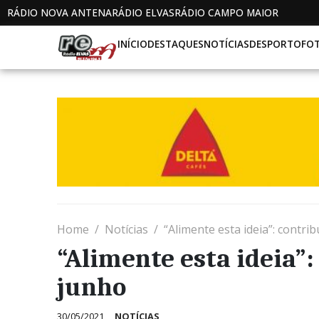
RÁDIO NOVA ANTENA
RÁDIO ELVAS
RÁDIO CAMPO MAIOR
INÍCIO
DESTAQUES
NOTÍCIAS
DESPORTO
FO
Home
Notícias
“Alimente esta ideia”: contrib
“Alimente esta ideia”:
junho
30/05/2021
NOTÍCIAS