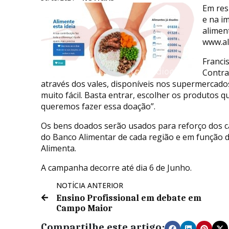
Em res
e na im
aliment
www.al
Franci
Contra
através dos vales, disponíveis nos supermercados,
muito fácil. Basta entrar, escolher os produtos
queremos fazer essa doação”.
Os bens doados serão usados para reforço dos ca
do Banco Alimentar de cada região e em função 
Alimenta.
A campanha decorre até dia 6 de Junho.
NOTÍCIA ANTERIOR
Ensino Profissional em debate em
Campo Maior
Compartilhe este artigo: