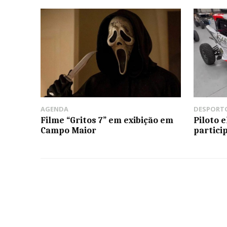
AGENDA
DESPORT
Filme “Gritos 7” em exibição em
Piloto 
Campo Maior
partici