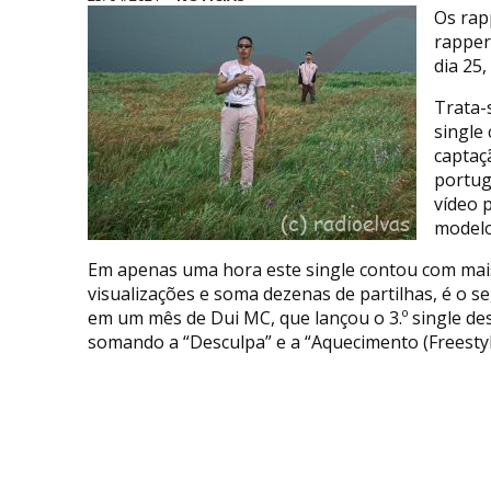
Os rap
rapper
dia 25,
Trata-
single
captaç
portug
vídeo 
modelo
Em apenas uma hora este single contou com mais
visualizações e soma dezenas de partilhas, é o 
em um mês de Dui MC, que lançou o 3.º single de
somando a “Desculpa” e a “Aquecimento (Freestyl