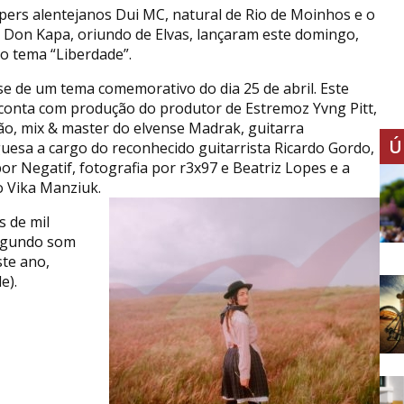
pers alentejanos Dui MC, natural de Rio de Moinhos e o
 Don Kapa, oriundo de Elvas, lançaram este domingo,
 o tema “Liberdade”.
se de um tema comemorativo do dia 25 de abril. Este
 conta com produção do produtor de Estremoz Yvng Pitt,
ão, mix & master do elvense Madrak, guitarra
Ú
uesa a cargo do reconhecido guitarrista Ricardo Gordo,
por Negatif, fotografia por r3x97 e Beatriz Lopes e a
 Vika Manziuk.
 de mil
segundo som
ste ano,
e).