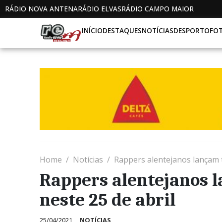
RÁDIO NOVA ANTENA
RÁDIO ELVAS
RÁDIO CAMPO MAIOR
INÍCIO
DESTAQUES
NOTÍCIAS
DESPORTO
FO
Home
Notícias
Rappers alentejanos lançam t
Rappers alentejanos 
neste 25 de abril
25/04/2021
NOTÍCIAS