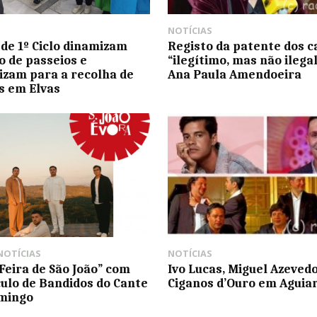
NOTÍCIAS
 de 1º Ciclo dinamizam
Registo da patente dos c
o de passeios e
“ilegítimo, mas não ilegal”
lizam para a recolha de
Ana Paula Amendoeira
s em Elvas
NOTÍCIAS
NOTÍCIAS
“Feira de São João” com
Ivo Lucas, Miguel Azevedo
ulo de Bandidos do Cante
Ciganos d’Ouro em Aguia
omingo