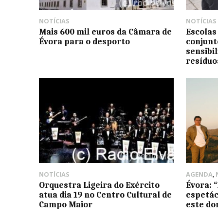
NOTÍCIAS
NOTÍCIAS
Mais 600 mil euros da Câmara de
Escolas
Évora para o desporto
conjunt
sensibi
resíduo
NOTÍCIAS
AGENDA
,
Orquestra Ligeira do Exército
Évora: 
atua dia 19 no Centro Cultural de
espetác
Campo Maior
este d