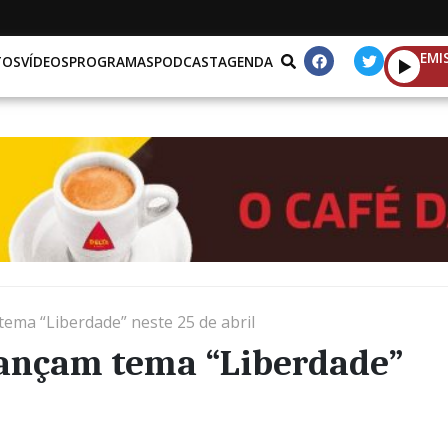
EMI
TOS
VÍDEOS
PROGRAMAS
PODCAST
AGENDA
ema “Liberdade” neste 25 de abril
lançam tema “Liberdade”