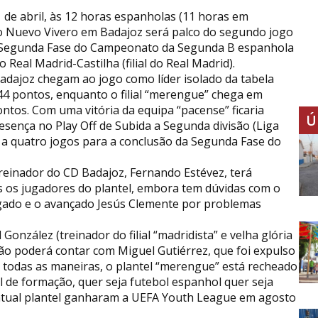
de abril, às 12 horas espanholas (11 horas em
io Nuevo Vivero em Badajoz será palco do segundo jogo
 Segunda Fase do Campeonato da Segunda B espanhola
do Real Madrid-Castilha (filial do Real Madrid).
adajoz chegam ao jogo como líder isolado da tabela
m 44 pontos, enquanto o filial “merengue” chega em
ontos. Com uma vitória da equipa “pacense” ficaria
Ú
esença no Play Off de Subida a Segunda divisão (Liga
 a quatro jogos para a conclusão da Segunda Fase do
treinador do CD Badajoz, Fernando Estévez, terá
s os jugadores do plantel, embora tem dúvidas com o
ado e o avançado Jesús Clemente por problemas
González (treinador do filial “madridista” e velha glória
ão poderá contar com Miguel Gutiérrez, que foi expulso
 todas as maneiras, o plantel “merengue” está recheado
 de formação, quer seja futebol espanhol quer seja
o atual plantel ganharam a UEFA Youth League em agosto