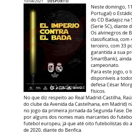
10/04/2021
DESPORTO
Neste domingo, 11 
Portugal) o Estád
do CD Badajoz na
(Serie 5C), diante 
Os alvinegros de B
classificativa, co
terceiro, com 33 p
garantida a sua pr
SmartBank), ainda
campeonato.
Para este jogo, o 
disponíveis a todo
defesa César Morg
físicos.
No que diz respeito ao Real Madrid-Castilha, Raúl 
do clube da Avenida da Castelhana, em Madrid) n
no jogo da primeira jornada da Segunda Fase. De
por alguns dos nomes mais marcantes do futebol
futebol europeu, já que até oito futebolistas d
de 2020, diante do Benfica.