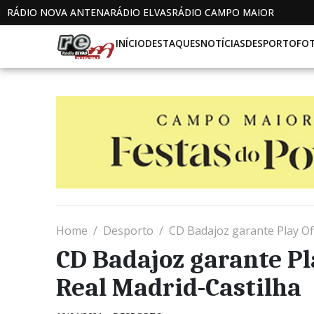
RÁDIO NOVA ANTENA
RÁDIO ELVAS
RÁDIO CAMPO MAIOR
INÍCIO
DESTAQUES
NOTÍCIAS
DESPORTO
FO
Home
Desporto
CD Badajoz garante Play Of
CD Badajoz garante Pl
Real Madrid-Castilha