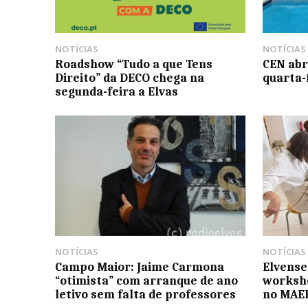
NOTÍCIAS
NOTÍCIAS
Roadshow “Tudo a que Tens
CEN abr
Direito” da DECO chega na
quarta-
segunda-feira a Elvas
NOTÍCIAS
NOTÍCIAS
Campo Maior: Jaime Carmona
Elvense
“otimista” com arranque de ano
worksho
letivo sem falta de professores
no MAE