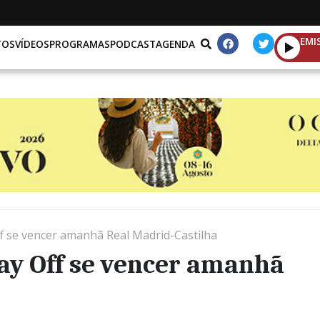
EMI
TOS
VÍDEOS
PROGRAMAS
PODCAST
AGENDA
f se vencer amanhã Real Madrid-Castilha
ay Off se vencer amanhã