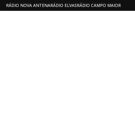
RÁDIO NOVA ANTENA
RÁDIO ELVAS
RÁDIO CAMPO MAIOR