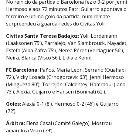
No reinicio da partida o Barcelona fez o 0-2 por Jenni
Hermoso e aos 72 minutos Patri Guijarro apontava o
terceiro e ultimo golo da partida, num remate
surpreendeu a guarda-redes do Civitas Yoli.
Civitas Santa Teresa Badajoz:
Yoli, Lordemann
(Laaksonen 75’), Parralejo, Van Slambrouck, Nayadet,
Estefa (Alba Zafra 75’), Nerea Pérez (Verdaguer 56’),
Neira, Blanca (Visco 56’), Lidia e Kenni.
FC Barcelona:
Paños, María León, Serrano (Ouahabi
72’), Vicky Losada (Crnogorcevic 63’), Jenni Hermoso
(Mingueza 80’), Torrejón, Caldentey, Hamraoui (Jana
73’), Alexia, Guijarro e Hansen (Bonmati 62’).
Goles:
Alexia 0-1 (8’), Hermoso 0-2 (46’) e Guijarro
(72’).
Árbitra:
Elena Casal (Comité Galego). Mostrou
amarelo a Visco (79’).