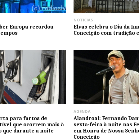
NOTÍCIAS
er Europa recordou
Elvas celebra o Dia da I
 tempos
Conceição com tradição e
AGENDA
rta para furtos de
Alandroal: Fernando Dani
ível que ocorrem mais à
sexta-feira à noite nas F
o que durante a noite
em Honra de Nossa Senh
Conceição