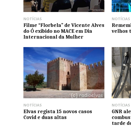
NOTÍCIAS
NOTÍCIAS
Filme “Florbela” de Vicente Alves
Rememb
do Ó exibido no MACE em Dia
velhos
Internacional da Mulher
NOTÍCIAS
NOTÍCIAS
Elvas regista 15 novos casos
GNR ale
Covid e duas altas
combust
tarde d