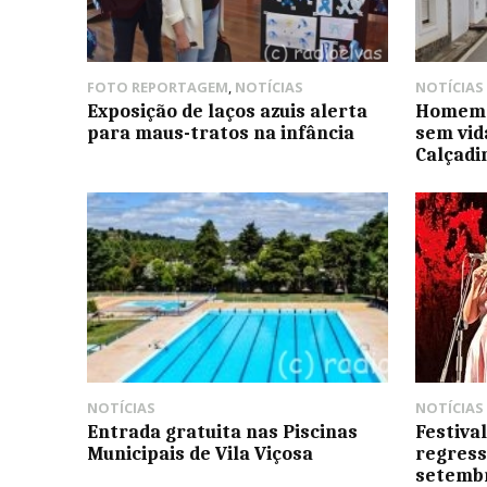
FOTO REPORTAGEM
,
NOTÍCIAS
NOTÍCIAS
Exposição de laços azuis alerta
Homem 
para maus-tratos na infância
sem vid
Calçadi
NOTÍCIAS
NOTÍCIAS
Entrada gratuita nas Piscinas
Festival
Municipais de Vila Viçosa
regress
setemb