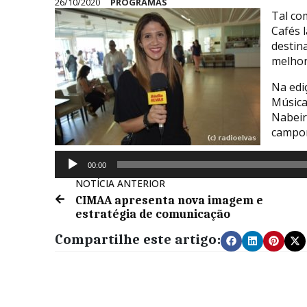
26/10/2020
PROGRAMAS
Tal co
Cafés 
destina
melhor
Na edi
Música
Nabeir
campom
Reprodutor
00:00
de
NOTÍCIA ANTERIOR
áudio
CIMAA apresenta nova imagem e
estratégia de comunicação
Compartilhe este artigo: