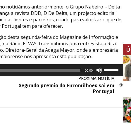
mo noticiámos anteriormente, o Grupo Nabeiro – Delta
lança a revista DDD, D De Delta, um projecto editorial
do a clientes e parceiros, criado para valorizar o que de
 Portugal tem para oferecer.
ção desta segunda-feira do Magazine de Informação e
, na Rádio ELVAS, transmitimos uma entrevista a Rita
Ú
o, Diretora-Geral da Adega Mayor, onde a empresária
aiorense nos apresenta esta publicação.
Use
00:00
as
PRÓXIMA NOTÍCIA
setas
Segundo prémio do Euromilhões sai em
cima/baixo
Portugal
para
aumentar
ou
diminuir
o
volume.