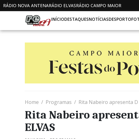
RÁDIO NOVA ANTENA
RÁDIO ELVAS
RÁDIO CAMPO MAIOR
INÍCIO
DESTAQUES
NOTÍCIAS
DESPORTO
FO
Home
Programas
Rita Nabeiro apresenta D
Rita Nabeiro apresent
ELVAS