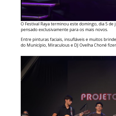
O Festival Raya terminou este domingo, dia 5 de 
pensado exclusivamente para os mais novos.
Entre pinturas faciais, insufláveis e muitos brin
do Município, Miraculous e DJ Ovelha Choné fize