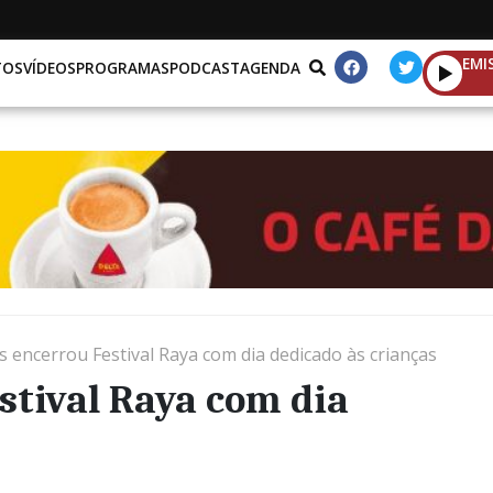
EMI
TOS
VÍDEOS
PROGRAMAS
PODCAST
AGENDA
s encerrou Festival Raya com dia dedicado às crianças
stival Raya com dia