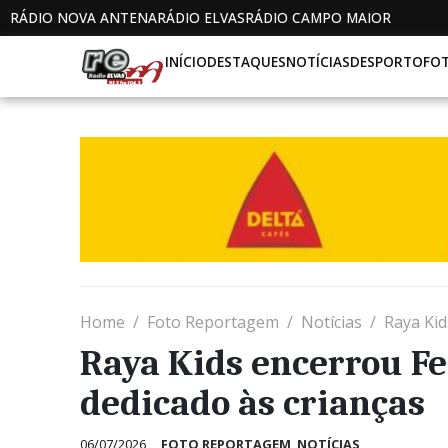
RÁDIO NOVA ANTENA
RÁDIO ELVAS
RÁDIO CAMPO MAIOR
INÍCIO
DESTAQUES
NOTÍCIAS
DESPORTO
FO
Home
Foto Reportagem
Notícias
Raya Kid
Raya Kids encerrou Fe
dedicado às crianças
06/07/2026
FOTO REPORTAGEM
,
NOTÍCIAS