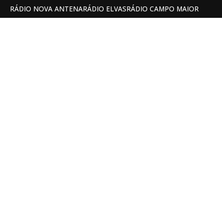
RÁDIO NOVA ANTENA
RÁDIO ELVAS
RÁDIO CAMPO MAIOR