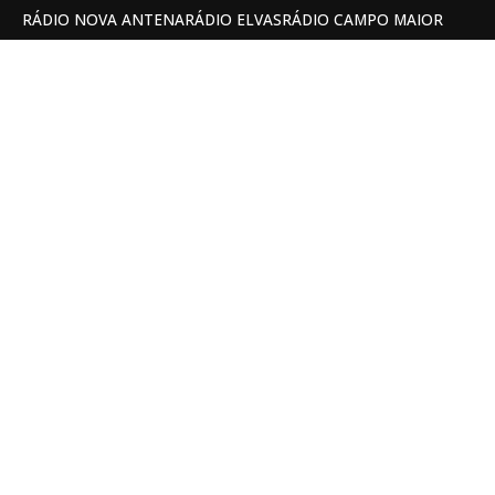
RÁDIO NOVA ANTENA
RÁDIO ELVAS
RÁDIO CAMPO MAIOR