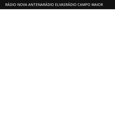
RÁDIO NOVA ANTENA
RÁDIO ELVAS
RÁDIO CAMPO MAIOR