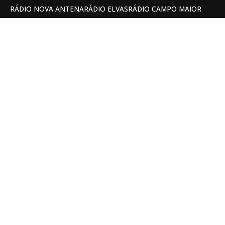
RÁDIO NOVA ANTENA
RÁDIO ELVAS
RÁDIO CAMPO MAIOR