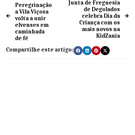
Junta de Freguesia
Peregrinação
de Degolados
a Vila Viçosa
celebra Dia da
volta a unir
Criança com os
elvenses em
mais novos na
caminhada
KidZania
de fé
Compartilhe este artigo: