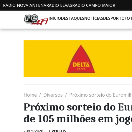
RÁDIO NOVA ANTENA
RÁDIO ELVAS
RÁDIO CAMPO MAIOR
INÍCIO
DESTAQUES
NOTÍCIAS
DESPORTO
FO
Home
Diversos
Próximo sorteio do Euromil
Próximo sorteio do Eu
de 105 milhões em jog
20/05/2026
DIVERSOS