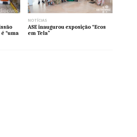
NOTÍCIAS
issão
ASE inaugurou exposição “Ecos
s é “uma
em Tela”