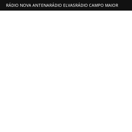
RÁDIO NOVA ANTENA
RÁDIO ELVAS
RÁDIO CAMPO MAIOR