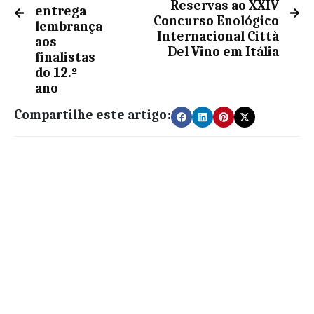
Reservas ao XXIV
entrega
Concurso Enológico
lembrança
Internacional Città
aos
Del Vino em Itália
finalistas
do 12.º
ano
Compartilhe este artigo: