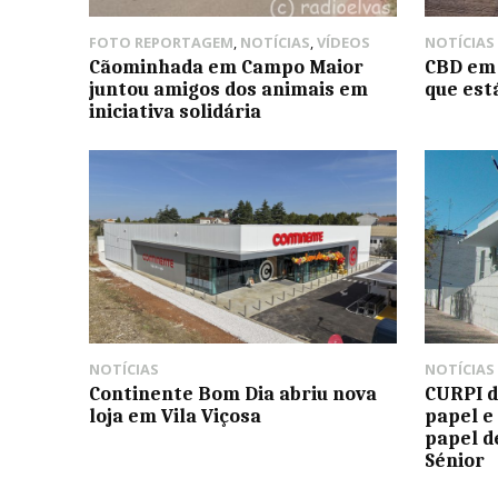
FOTO REPORTAGEM
,
NOTÍCIAS
,
VÍDEOS
NOTÍCIAS
Cãominhada em Campo Maior
CBD em 
juntou amigos dos animais em
que est
iniciativa solidária
NOTÍCIAS
NOTÍCIAS
Continente Bom Dia abriu nova
CURPI d
loja em Vila Viçosa
papel e
papel d
Sénior