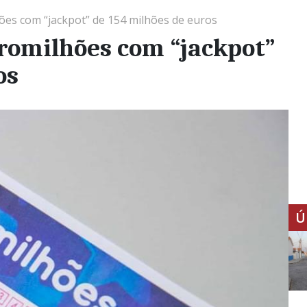
ões com “jackpot” de 154 milhões de euros
romilhões com “jackpot”
os
Ú