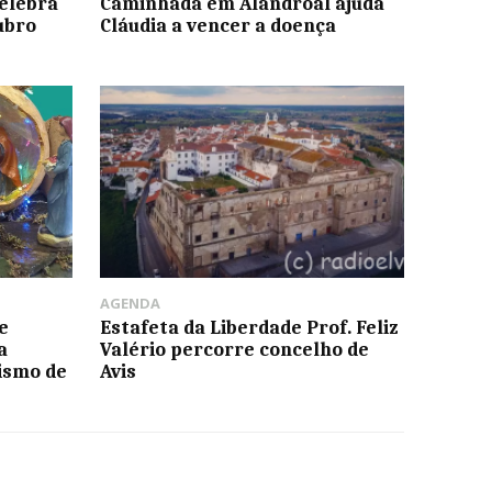
elebra
Caminhada em Alandroal ajuda
ubro
Cláudia a vencer a doença
AGENDA
e
Estafeta da Liberdade Prof. Feliz
a
Valério percorre concelho de
ismo de
Avis