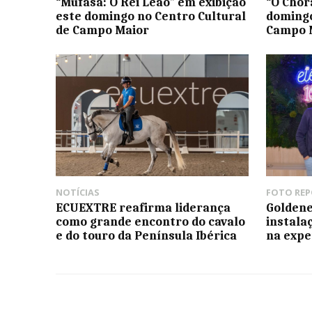
“Mufasa: O Rei Leão” em exibição
“O Chor
este domingo no Centro Cultural
domingo
de Campo Maior
Campo 
NOTÍCIAS
FOTO RE
ECUEXTRE reafirma liderança
Goldene
como grande encontro do cavalo
instala
e do touro da Península Ibérica
na expe