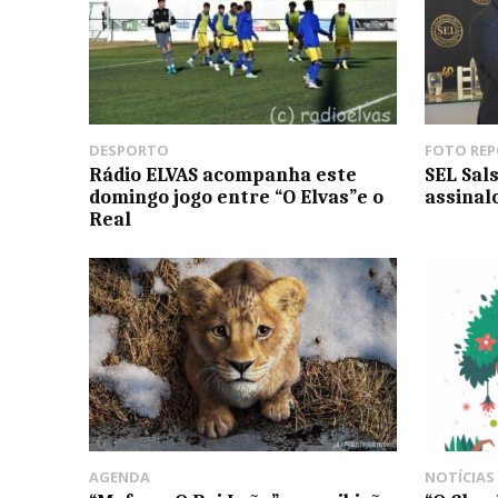
DESPORTO
FOTO RE
Rádio ELVAS acompanha este
SEL Sal
domingo jogo entre “O Elvas”e o
assinal
Real
AGENDA
NOTÍCIAS