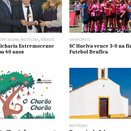
PORTAGEM
,
NOTÍCIAS
,
VÍDEOS
DESPORTO
sicharia Estremocense
SC Huelva vence 3-0 na f
ou 40 anos
Futebol Benfica
NOTÍCIAS