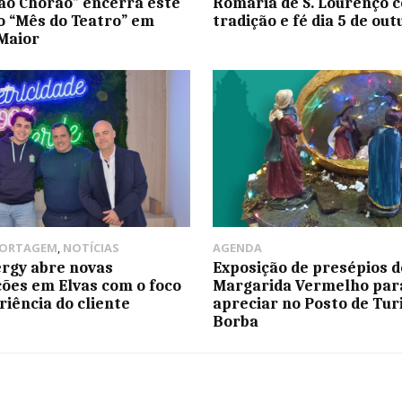
ão Chorão” encerra este
Romaria de S. Lourenço c
 “Mês do Teatro” em
tradição e fé dia 5 de out
Maior
PORTAGEM
,
NOTÍCIAS
AGENDA
rgy abre novas
Exposição de presépios d
ções em Elvas com o foco
Margarida Vermelho par
riência do cliente
apreciar no Posto de Tur
Borba