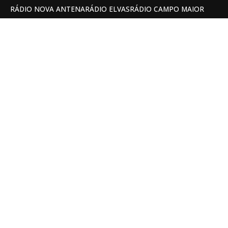
RÁDIO NOVA ANTENA
RÁDIO ELVAS
RÁDIO CAMPO MAIOR