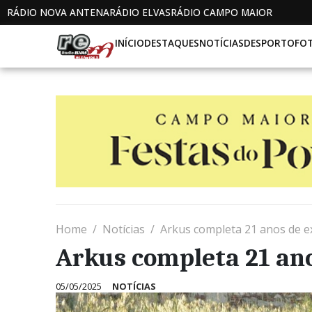
RÁDIO NOVA ANTENA
RÁDIO ELVAS
RÁDIO CAMPO MAIOR
INÍCIO
DESTAQUES
NOTÍCIAS
DESPORTO
FO
Home
Notícias
Arkus completa 21 anos de ex
Arkus completa 21 ano
05/05/2025
NOTÍCIAS