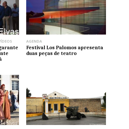
VÍDEOS
AGENDA
 garante
Festival Los Palomos apresenta
ente
duas peças de teatro
á