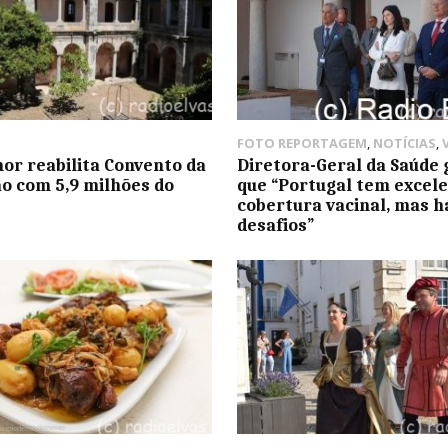
FOTO REPORTAGEM
,
NOTÍCIAS
,
r reabilita Convento da
Diretora-Geral da Saúde
o com 5,9 milhões do
que “Portugal tem excel
cobertura vacinal, mas h
desafios”