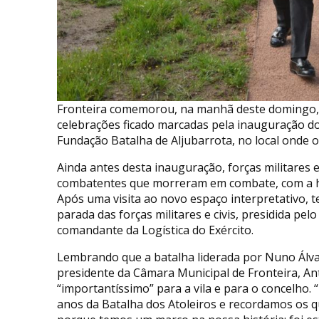
Fronteira comemorou, na manhã deste domingo, 6 
celebrações ficado marcadas pela inauguração do 
Fundação Batalha de Aljubarrota, no local onde o
Ainda antes desta inauguração, forças militare
combatentes que morreram em combate, com a hab
Após uma visita ao novo espaço interpretativo, te
parada das forças militares e civis, presidida pe
comandante da Logística do Exército.
Lembrando que a batalha liderada por Nuno Álvar
presidente da Câmara Municipal de Fronteira, An
“importantíssimo” para a vila e para o concelho.
anos da Batalha dos Atoleiros e recordamos os 