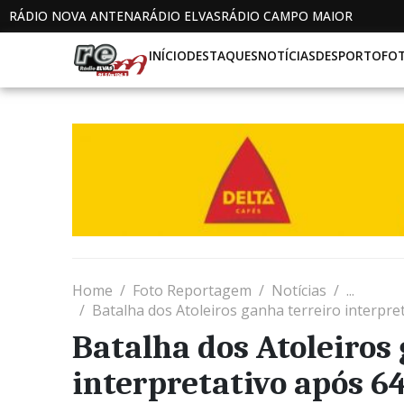
RÁDIO NOVA ANTENA
RÁDIO ELVAS
RÁDIO CAMPO MAIOR
INÍCIO
DESTAQUES
NOTÍCIAS
DESPORTO
FO
Home
Foto Reportagem
Notícias
...
Batalha dos Atoleiros ganha terreiro interpre
Batalha dos Atoleiros
interpretativo após 64