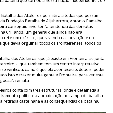
ta batalha que tornou a nossa nação independente”, diz
 Batalha dos Atoleiros permitirá a todos que possam
e da Fundação Batalha de Aljubarrota, António Ramalho,
ira conseguiu inverter “a tendência das derrotas
há 641 anos) um general que ainda não era
to rei e um exército, que vivendo da convicção e do
a que devia orgulhar todos os fronteirenses, todos os
a.
alha dos Atoleiros, que já existe em Fronteira, se junta
o terreiro –, que também tem um centro interpretativo,
 se verificou, como é que ela aconteceu e, depois, poder
o isto e trazer muita gente a Fronteira, para ver este
guesa”, remata.
oleiros conta com três estruturas, onde é detalhada a
dramento político, a aproximação ao campo de batalha,
a retirada castelhana e as consequências da batalha.