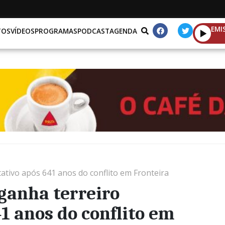
EMI
TOS
VÍDEOS
PROGRAMAS
PODCAST
AGENDA
tativo após 641 anos do conflito em Fronteira
 ganha terreiro
1 anos do conflito em