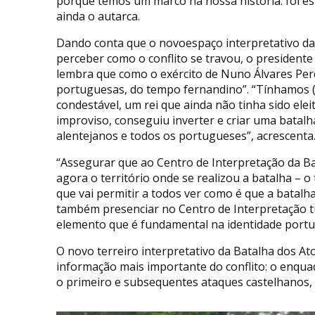
porque temos um marco na nossa história: foi es
ainda o autarca.
Dando conta que o novoespaço interpretativo da
perceber como o conflito se travou, o president
lembra que como o exército de Nuno Álvares Pere
portuguesas, do tempo fernandino”. “Tínhamos (
condestável, um rei que ainda não tinha sido elei
improviso, conseguiu inverter e criar uma batalh
alentejanos e todos os portugueses”, acrescent
“Assegurar que ao Centro de Interpretação da Bat
agora o território onde se realizou a batalha – 
que vai permitir a todos ver como é que a batalha
também presenciar no Centro de Interpretação tud
elemento que é fundamental na identidade portu
O novo terreiro interpretativo da Batalha dos At
informação mais importante do conflito: o enqua
o primeiro e subsequentes ataques castelhanos, 