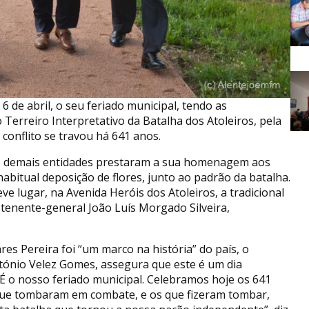
de abril, o seu feriado municipal, tendo as
Terreiro Interpretativo da Batalha dos Atoleiros, pela
 conflito se travou há 641 anos.
s e demais entidades prestaram a sua homenagem aos
itual deposição de flores, junto ao padrão da batalha.
ve lugar, na Avenida Heróis dos Atoleiros, a tradicional
lo tenente-general João Luís Morgado Silveira,
es Pereira foi “um marco na história” do país, o
tónio Velez Gomes, assegura que este é um dia
 “É o nosso feriado municipal. Celebramos hoje os 641
que tombaram em combate, e os que fizeram tombar,