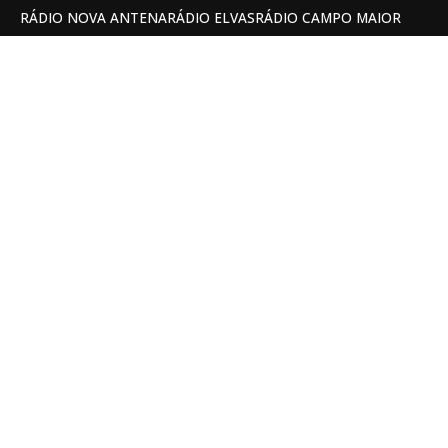
RÁDIO NOVA ANTENA
RÁDIO ELVAS
RÁDIO CAMPO MAIOR