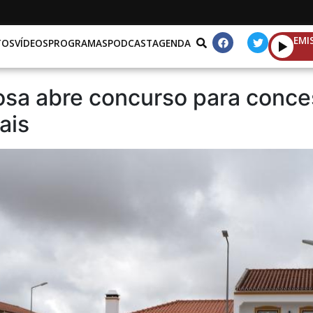
EMI
TOS
VÍDEOS
PROGRAMAS
PODCAST
AGENDA
çosa abre concurso para conc
ais