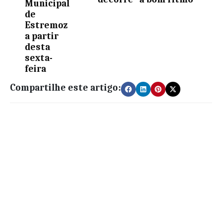
Municipal
de
Estremoz
a partir
desta
sexta-
feira
Compartilhe este artigo: