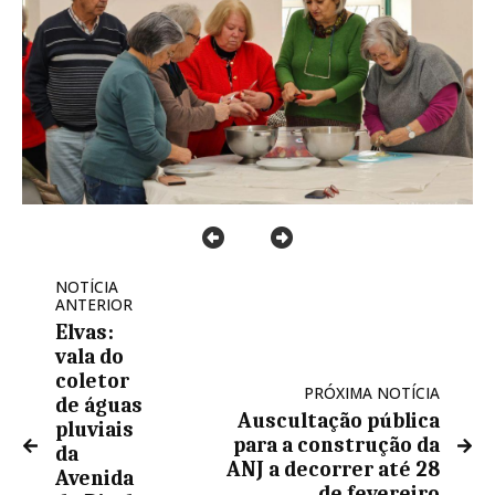
NOTÍCIA
ANTERIOR
Elvas:
vala do
coletor
PRÓXIMA NOTÍCIA
de águas
Auscultação pública
pluviais
para a construção da
da
ANJ a decorrer até 28
Avenida
de fevereiro