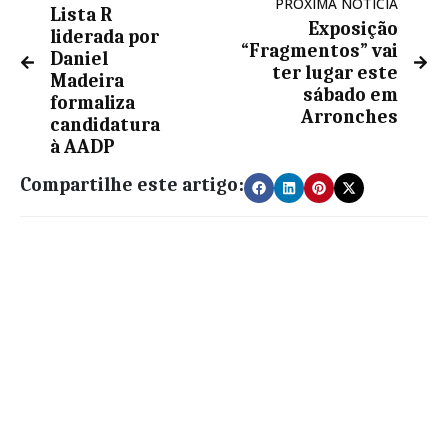
PRÓXIMA NOTÍCIA
Lista R
Exposição
liderada por
“Fragmentos” vai
Daniel
ter lugar este
Madeira
sábado em
formaliza
Arronches
candidatura
à AADP
Compartilhe este artigo: