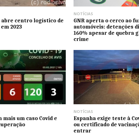
NOTÍCIAS
abre centro logístico de
GNR aperta o cerco ao f
 em 2023
automóveis: detenções 
160% apesar de quebra g
crime
NOTÍCIAS
m mais um caso Covid e
Espanha exige teste à Co
cuperação
ou certificado de vacina
entrar