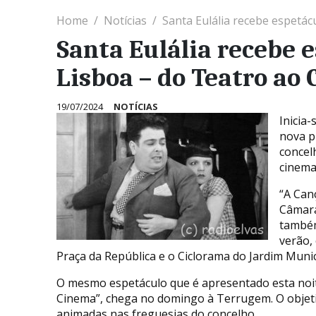
Home
Notícias
Santa Eulália recebe espetác
Santa Eulália recebe 
Lisboa – do Teatro ao
19/07/2024
NOTÍCIAS
Inicia-
nova p
concel
cinema
“A Can
Câmara
também
verão,
Praça da República e o Ciclorama do Jardim Munic
O mesmo espetáculo que é apresentado esta noite
Cinema”, chega no domingo à Terrugem. O objeti
animadas nas freguesias do concelho.