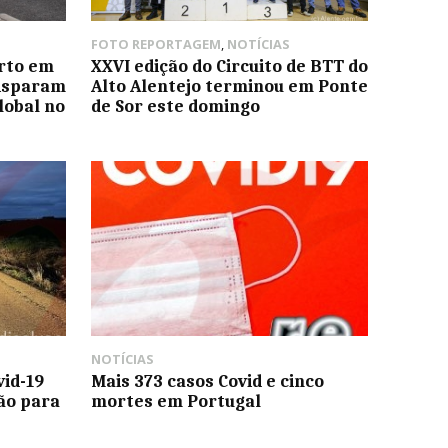
FOTO REPORTAGEM
,
NOTÍCIAS
urto em
XXVI edição do Circuito de BTT do
disparam
Alto Alentejo terminou em Ponte
lobal no
de Sor este domingo
NOTÍCIAS
vid-19
Mais 373 casos Covid e cinco
ção para
mortes em Portugal