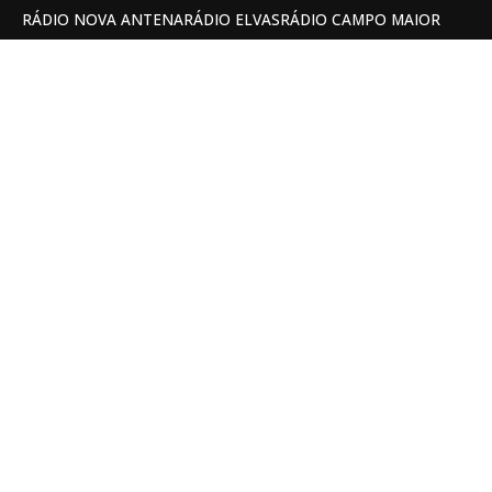
RÁDIO NOVA ANTENA
RÁDIO ELVAS
RÁDIO CAMPO MAIOR