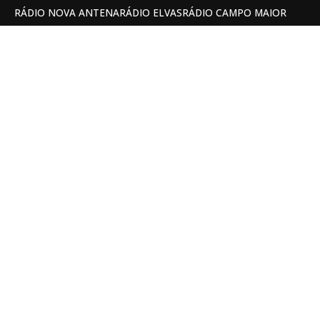
RÁDIO NOVA ANTENA
RÁDIO ELVAS
RÁDIO CAMPO MAIOR