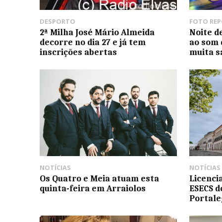
DESPORTO
FOTO RE
2ª Milha José Mário Almeida
Noite d
decorre no dia 27 e já tem
ao som 
inscrições abertas
muita s
NOTÍCIAS
NOTÍCIAS
Os Quatro e Meia atuam esta
Licenci
quinta-feira em Arraiolos
ESECS d
Portale