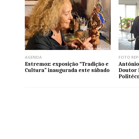
AGENDA
FOTO RE
Estremoz: exposição “Tradição e
António
Cultura” inaugurada este sábado
Doutor 
Politéc