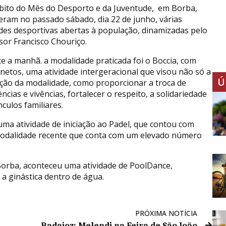
ito do Mês do Desporto e da Juventude, em Borba,
eram no passado sábado, dia 22 de junho, várias
ades desportivas abertas à população, dinamizadas pelo
sor Francisco Chouriço.
e a manhã. a modalidade praticada foi o Boccia, com
 netos, uma atividade intergeracional que visou não só a
Ú
ão da modalidade, como proporcionar a troca de
ncias e vivências, fortalecer o respeito, a solidariedade
nculos familiares.
uma atividade de iniciação ao Padel, que contou com
 modalidade recente que conta com um elevado número
 Borba, aconteceu uma atividade de PoolDance,
 ginástica dentro de água.
PRÓXIMA NOTÍCIA
Badajoz: Melendi na Feira de São João