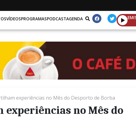
EMI
TOS
VÍDEOS
PROGRAMAS
PODCAST
AGENDA
rtilham experiências no Mês do Desporto de Borba
m experiências no Mês do