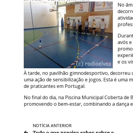
No âmb
decorr
ativid
profes
Durant
avós e
promoç
experiê
e os ví
À tarde, no pavilhão gimnodesportivo, decorreu 
uma ação de sensibilização e jogos. Esta é uma
de praticantes em Portugal.
No final do dia, na Piscina Municipal Coberta de
promovendo o bem-estar, combinando a dança e a
NOTÍCIA ANTERIOR
Tudo o que precisa saber sobre a