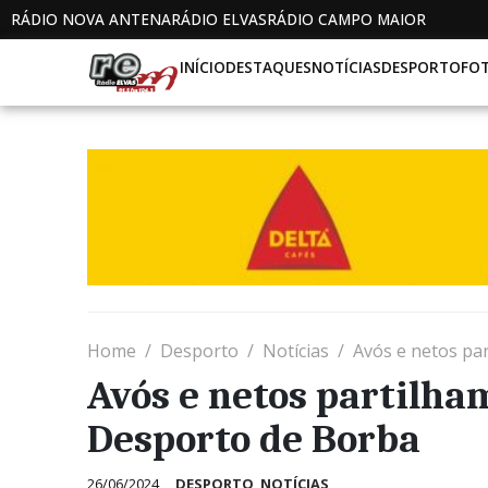
RÁDIO NOVA ANTENA
RÁDIO ELVAS
RÁDIO CAMPO MAIOR
INÍCIO
DESTAQUES
NOTÍCIAS
DESPORTO
FO
Home
Desporto
Notícias
Avós e netos pa
Avós e netos partilha
Desporto de Borba
26/06/2024
DESPORTO
,
NOTÍCIAS