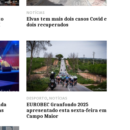
NOTÍCIAS
to
Elvas tem mais dois casos Covid e
I
dois recuperados
DESPORTO
,
NOTÍCIAS
nda
EUROBEC Granfondo 2025
as
apresentado esta sexta-feira em
Campo Maior