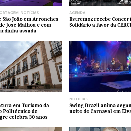
PORTAGEM
,
NOTÍCIAS
AGENDA
e São João em Arronches
Estremoz recebe Concer
de José Malhoa e com
Solidário a favor da CERC
ardinha assada
NOTÍCIAS
atura em Turismo da
Swing Brazil anima segu
o Politécnico de
noite de Carnaval em Elv
gre celebra 30 anos