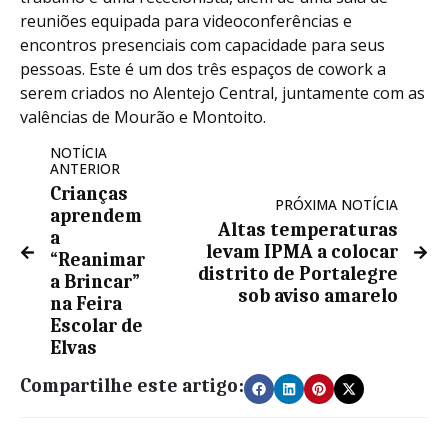
reuniões equipada para videoconferências e
encontros presenciais com capacidade para seus
pessoas. Este é um dos três espaços de cowork a
serem criados no Alentejo Central, juntamente com as
valências de Mourão e Montoito.
NOTÍCIA
ANTERIOR
Crianças
PRÓXIMA NOTÍCIA
aprendem
Altas temperaturas
a
levam IPMA a colocar
“Reanimar
distrito de Portalegre
a Brincar”
sob aviso amarelo
na Feira
Escolar de
Elvas
Compartilhe este artigo: