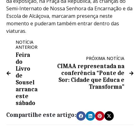
da exposição, na Praça da República, as crianças do
Semi-Internato de Nossa Senhora da Encarnação e da
Escola de Alcáçova, marcaram presença neste
momento e puderam também entrar dentro das
viaturas.
NOTÍCIA
ANTERIOR
Feira
PRÓXIMA NOTÍCIA
do
CIMAA representada na
Livro
conferência “Ponte de
de
Sor: Cidade que Educa e
Sousel
Transforma”
arranca
este
sábado
Compartilhe este artigo: