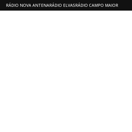
RÁDIO NOVA ANTENA
RÁDIO ELVAS
RÁDIO CAMPO MAIOR