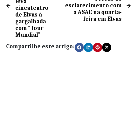
leva
esclarecimento com
cineateatro
a ASAE na quarta-
de Elvas à
feira em Elvas
gargalhada
com “Tour
Mundial”
Compartilhe este artigo: