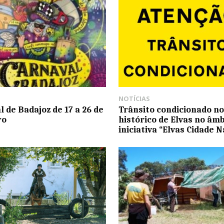
NOTÍCIAS
l de Badajoz de 17 a 26 de
Trânsito condicionado no
ro
histórico de Elvas no âmb
iniciativa “Elvas Cidade N