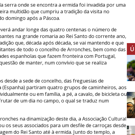
da serra onde se encontra a ermida foi invadida por uma
eira multidão que cumpriu a tradição da visita no
o domingo após a Páscoa.
verá andar longe das quatro centenas o número de
ipantes na grande romaria ao Rei Santo do corrente ano,
adição que, década após década, se vai mantendo e que
Ú
itantes de todo o concelho de Arronches, bem como das
dades espanholas que fazem fronteira com Portugal,
questão de manter, num convívio que se realiza
os desde a sede de concelho, das freguesias de
a (Espanha) partiram quatro grupos de caminheiros, aos
idualmente ou em família, a pé, a cavalo, de bicicleta ou
frutar de um dia no campo, o qual se traduz num
ronches na dinamização deste dia, a Associação Cultural
u os seus associados para um desfile de carroças desde
magem do Rei Santo até à ermida. Junto do templo, a