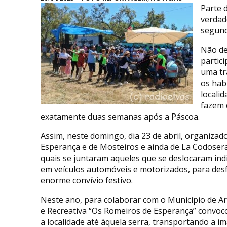
Parte 
verdad
segund
Não de
partic
uma tr
os hab
locali
fazem 
exatamente duas semanas após a Páscoa.
Assim, neste domingo, dia 23 de abril, organizad
Esperança e de Mosteiros e ainda de La Codoser
quais se juntaram aqueles que se deslocaram indiv
em veículos automóveis e motorizados, para des
enorme convívio festivo.
Neste ano, para colaborar com o Município de Ar
e Recreativa “Os Romeiros de Esperança” convoco
a localidade até àquela serra, transportando a i