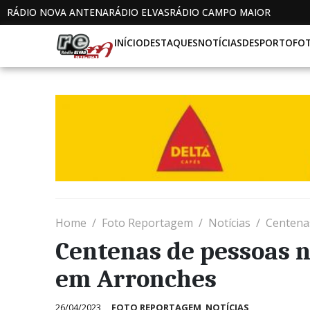
RÁDIO NOVA ANTENA
RÁDIO ELVAS
RÁDIO CAMPO MAIOR
INÍCIO
DESTAQUES
NOTÍCIAS
DESPORTO
FO
Home
Foto Reportagem
Notícias
Centena
Centenas de pessoas n
em Arronches
26/04/2023
FOTO REPORTAGEM
,
NOTÍCIAS