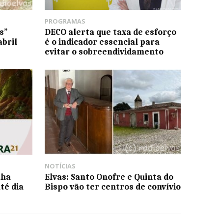
PROGRAMAS
s”
DECO alerta que taxa de esforço
abril
é o indicador essencial para
evitar o sobreendividamento
NOTÍCIAS
nha
Elvas: Santo Onofre e Quinta do
té dia
Bispo vão ter centros de convívio