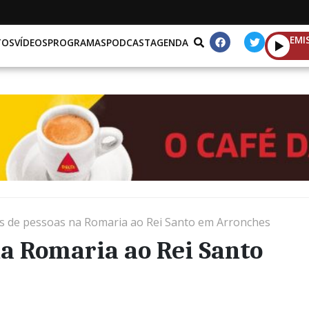
EMI
TOS
VÍDEOS
PROGRAMAS
PODCAST
AGENDA
s de pessoas na Romaria ao Rei Santo em Arronches
a Romaria ao Rei Santo