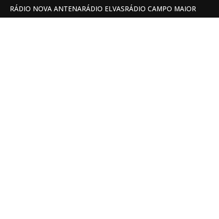
RÁDIO NOVA ANTENA
RÁDIO ELVAS
RÁDIO CAMPO MAIOR