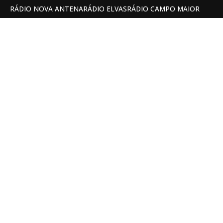
RÁDIO NOVA ANTENA
RÁDIO ELVAS
RÁDIO CAMPO MAIOR