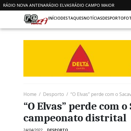
RÁDIO NOVA ANTENA
RÁDIO ELVAS
RÁDIO CAMPO MAIOR
INÍCIO
DESTAQUES
NOTÍCIAS
DESPORTO
FO
Home
Desporto
“O Elvas” perde com o Saca
“O Elvas” perde com o
campeonato distrital
24/04/2022
DESPORTO