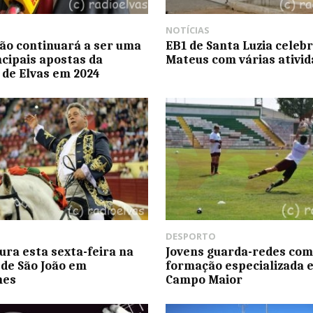
NOTÍCIAS
ão continuará a ser uma
EB1 de Santa Luzia celeb
ncipais apostas da
Mateus com várias ativi
de Elvas em 2024
DESPORTO
ura esta sexta-feira na
Jovens guarda-redes com
 de São João em
formação especializada 
hes
Campo Maior