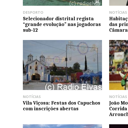
DESPORTO
NOTÍCIAS
Selecionador distrital regista
Habitaç
“grande evolução” nas jogadoras
das pri
sub-12
Câmara 
NOTÍCIAS
NOTÍCIAS
Vila Viçosa: Festas dos Capuchos
João Mo
com inscrições abertas
Corrida
Arronc