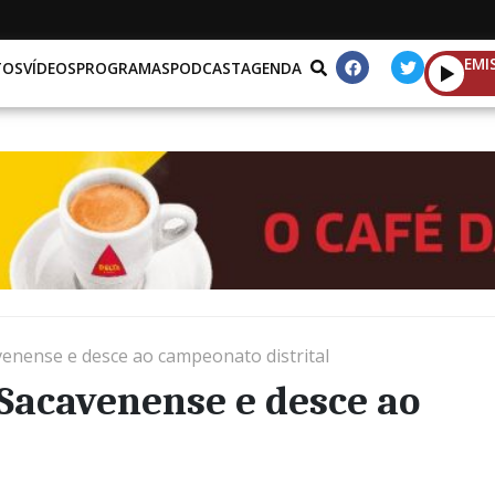
EMI
TOS
VÍDEOS
PROGRAMAS
PODCAST
AGENDA
venense e desce ao campeonato distrital
 Sacavenense e desce ao