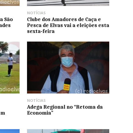
NOTÍCIAS
ra São
Clube dos Amadores de Caça e
dades
Pesca de Elvas vai a eleições esta
sexta-feira
NOTÍCIAS
Adega Regional no “Retoma da
em
Economia”