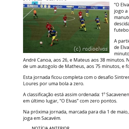
“O Elv
jogo a 
manute
descid
futebol
A part
de Elv
minuto
André Canoa, aos 26, e Mateus aos 38 minutos. 
de um autogolo de Matheus, aos 75 minutos, e fix
Esta jornada ficou completa com o desafio Sintr
Loures por uma bola a zero.
A classificação está assim ordenada: 1º Sacavenen
em último lugar, “O Elvas” com zero pontos.
Na próxima jornada, marcada para dia 1 de maio, 
joga em Sacavém.
NOTÍCIA ANTERIOR