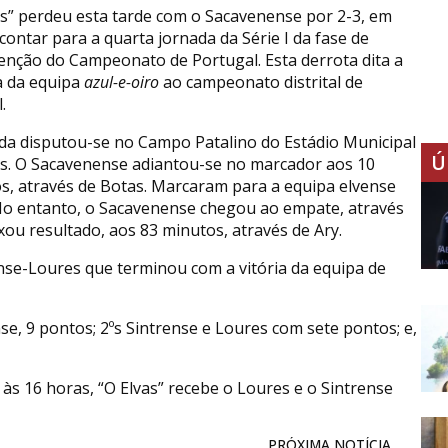
as” perdeu esta tarde com o Sacavenense por 2-3, em
contar para a quarta jornada da Série I da fase de
nção do Campeonato de Portugal. Esta derrota dita a
a da equipa
azul-e-oiro
ao campeonato distrital de
.
ida disputou-se no Campo Patalino do Estádio Municipal
Ú
as. O Sacavenense adiantou-se no marcador aos 10
s, através de Botas. Marcaram para a equipa elvense
No entanto, o Sacavenense chegou ao empate, através
ou resultado, aos 83 minutos, através de Ary.
ense-Loures que terminou com a vitória da equipa de
se, 9 pontos; 2ºs Sintrense e Loures com sete pontos; e,
às 16 horas, “O Elvas” recebe o Loures e o Sintrense
PRÓXIMA NOTÍCIA