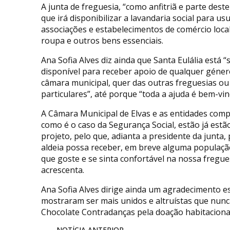
A junta de freguesia, “como anfitriã e parte dest
que irá disponibilizar a lavandaria social para us
associações e estabelecimentos de comércio local,
roupa e outros bens essenciais.
Ana Sofia Alves diz ainda que Santa Eulália está 
disponível para receber apoio de qualquer géner
câmara municipal, quer das outras freguesias ou
particulares”, até porque “toda a ajuda é bem-vin
A Câmara Municipal de Elvas e as entidades comp
como é o caso da Segurança Social, estão já estã
projeto, pelo que, adianta a presidente da junta,
aldeia possa receber, em breve alguma populaç
que goste e se sinta confortável na nossa fregues
acrescenta.
Ana Sofia Alves dirige ainda um agradecimento es
mostraram ser mais unidos e altruístas que nunca
Chocolate Contradanças pela doação habitacional
NOTÍCIA ANTERIOR