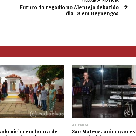
Futuro do regadio no Alentejo debatido
dia 18 em Reguengos
AGENDA
ado nicho em honra de
São Mateus: animação es