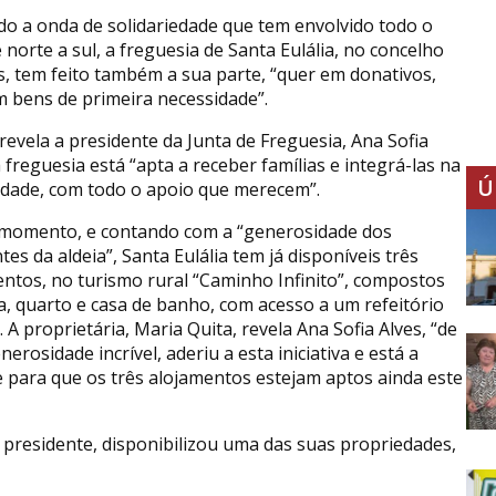
o a onda de solidariedade que tem envolvido todo o
e norte a sul, a freguesia de Santa Eulália, no concelho
s, tem feito também a sua parte, “quer em donativos,
 bens de primeira necessidade”.
revela a presidente da Junta de Freguesia, Ana Sofia
a freguesia está “apta a receber famílias e integrá-las na
Ú
dade, com todo o apoio que merecem”.
 momento, e contando com a “generosidade dos
tes da aldeia”, Santa Eulália tem já disponíveis três
ntos, no turismo rural “Caminho Infinito”, compostos
a, quarto e casa de banho, com acesso a um refeitório
A proprietária, Maria Quita, revela Ana Sofia Alves, “de
erosidade incrível, aderiu a esta iniciativa e está a
 para que os três alojamentos estejam aptos ainda este
presidente, disponibilizou uma das suas propriedades,