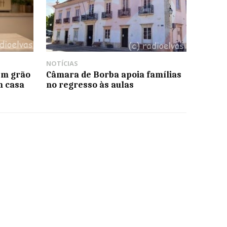
NOTÍCIAS
 em grão
Câmara de Borba apoia famílias
m casa
no regresso às aulas