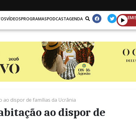
EMI
TOS
VÍDEOS
PROGRAMAS
PODCAST
AGENDA
o ao dispor de famílias da Ucrânia
abitação ao dispor de