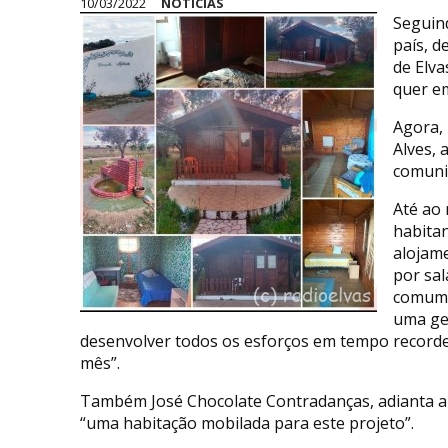
10/03/2022
NOTÍCIAS
Seguind
país, d
de Elva
quer em
Agora, 
Alves, 
comuni
Até ao
habitan
alojame
por sal
comum. 
uma gen
desenvolver todos os esforços em tempo recorde
mês”.
Também José Chocolate Contradanças, adianta a 
“uma habitação mobilada para este projeto”.