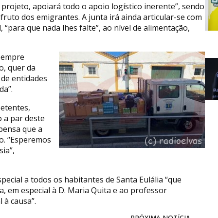
e projeto, apoiará todo o apoio logístico inerente”, sendo
ufruto dos emigrantes. A junta irá ainda articular-se com
 “para que nada lhes falte”, ao nível de alimentação,
“sempre
o, quer da
 de entidades
da”.
etentes,
o a par deste
 pensa que a
ão. “Esperemos
ia”,
pecial a todos os habitantes de Santa Eulália “que
, em especial à D. Maria Quita e ao professor
 à causa”.
PRÓXIMA NOTÍCIA