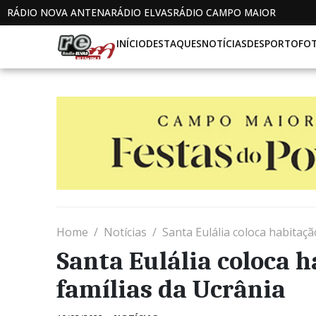
RÁDIO NOVA ANTENA
RÁDIO ELVAS
RÁDIO CAMPO MAIOR
INÍCIO
DESTAQUES
NOTÍCIAS
DESPORTO
FO
Home
Notícias
Santa Eulália coloca habitaçã
Santa Eulália coloca h
famílias da Ucrânia