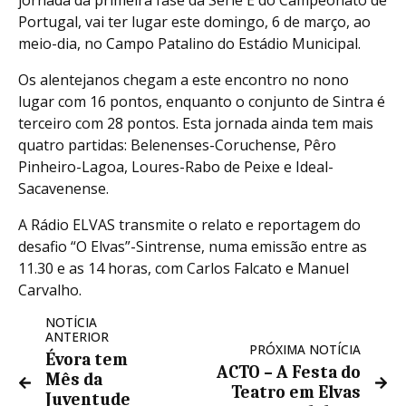
jornada da primeira fase da Série E do Campeonato de
Portugal, vai ter lugar este domingo, 6 de março, ao
meio-dia, no Campo Patalino do Estádio Municipal.
Os alentejanos chegam a este encontro no nono
lugar com 16 pontos, enquanto o conjunto de Sintra é
terceiro com 28 pontos. Esta jornada ainda tem mais
quatro partidas: Belenenses-Coruchense, Pêro
Pinheiro-Lagoa, Loures-Rabo de Peixe e Ideal-
Sacavenense.
A Rádio ELVAS transmite o relato e reportagem do
desafio “O Elvas”-Sintrense, numa emissão entre as
11.30 e as 14 horas, com Carlos Falcato e Manuel
Carvalho.
NOTÍCIA
ANTERIOR
PRÓXIMA NOTÍCIA
Évora tem
ACTO – A Festa do
Mês da
Teatro em Elvas
Juventude