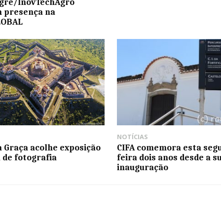
egre/InovTechAgro
 presença na
LOBAL
NOTÍCIAS
a Graça acolhe exposição
CIFA comemora esta seg
a de fotografia
feira dois anos desde a s
inauguração