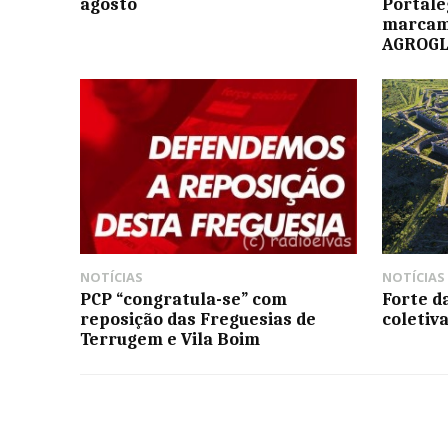
agosto
Portal
marcam
AGROG
NOTÍCIAS
NOTÍCIAS
PCP “congratula-se” com
Forte d
reposição das Freguesias de
coletiv
Terrugem e Vila Boim