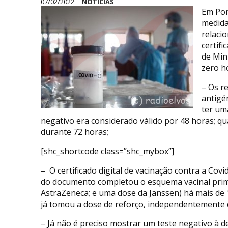
07/02/2022
NOTÍCIAS
Em Por
medida
relaci
certif
de Min
zero ho
– Os r
antigé
ter um
negativo era considerado válido por 48 horas; qu
durante 72 horas;
[shc_shortcode class=”shc_mybox”]
– O certificado digital de vacinação contra a Covi
do documento completou o esquema vacinal primá
AstraZeneca; e uma dose da Janssen) há mais de 
já tomou a dose de reforço, independentemente 
– Já não é preciso mostrar um teste negativo à 