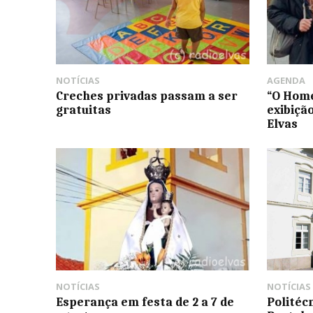
NOTÍCIAS
AGENDA
Creches privadas passam a ser
“O Hom
gratuitas
exibiçã
Elvas
NOTÍCIAS
NOTÍCIAS
Esperança em festa de 2 a 7 de
Politéc