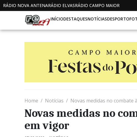
RÁDIO NOVA ANTENA
RÁDIO ELVAS
RÁDIO CAMPO MAIOR
INÍCIO
DESTAQUES
NOTÍCIAS
DESPORTO
FO
Home
Notícias
Novas medidas no combate à
Novas medidas no com
em vigor