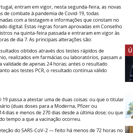
tugal, entram em vigor, nesta segunda-feira, as novas
s de combate à pandemia de Covid-19, todas
onadas com a testagem e informações que constam no
icado digital. Estas regras foram aprovadas em Conselho
istros na quinta-feira passada e entraram em vigor às
ras de dia 7. As principais alterações são:
Ú
esultados obtidos através dos testes rápidos de
nio, realizados em farmácias ou laboratórios, passam a
a validade de apenas 24 horas; antes o resultado
anto aos testes PCR, o resultado continua válido
d-19 passa a atestar uma de duas coisas: ou que o titular
rio (duas doses para a Moderna, Pfizer ou
14 dias e menos de 270 dias desde a última dose; ou que
do tempo a que a vacinação ocorreu.
deteção do SARS-CoV-2 — feito há menos de 72 horas no