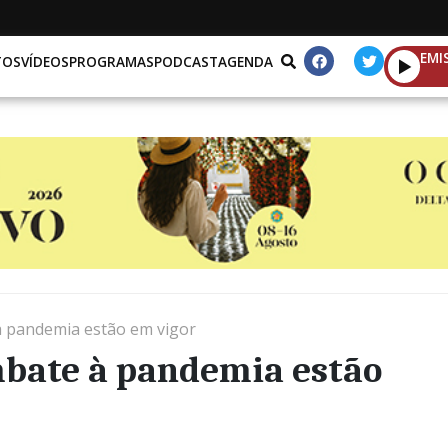
EMI
TOS
VÍDEOS
PROGRAMAS
PODCAST
AGENDA
 pandemia estão em vigor
bate à pandemia estão