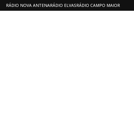
RÁDIO NOVA ANTENA
RÁDIO ELVAS
RÁDIO CAMPO MAIOR