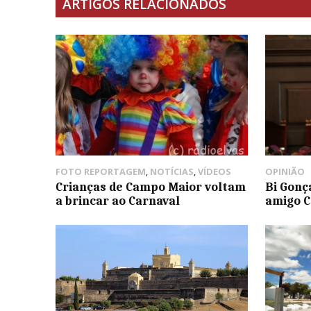
ARTIGOS RELACIONADOS
FOTO REPORTAGEM
,
NOTÍCIAS
,
VÍDEOS
OPINIÃO
Crianças de Campo Maior voltam
Bi Gonç
a brincar ao Carnaval
amigo C