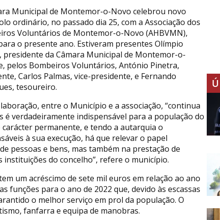
ra Municipal de Montemor-o-Novo celebrou novo
olo ordinário, no passado dia 25, com a Associação dos
iros Voluntários de Montemor-o-Novo (AHBVMN),
 para o presente ano. Estiveram presentes Olímpio
, presidente da Câmara Municipal de Montemor-o-
e, pelos Bombeiros Voluntários, António Pinetra,
ente, Carlos Palmas, vice-presidente, e Fernando
Ú
ues, tesoureiro.
olaboração, entre o Município e a associação, “continua
os é verdadeiramente indispensável para a população do
e carácter permanente, e tendo a autarquia o
áveis à sua execução, há que relevar o papel
de pessoas e bens, mas também na prestação de
s instituições do concelho”, refere o município.
, tem um acréscimo de sete mil euros em relação ao ano
uas funções para o ano de 2022 que, devido às escassas
arantido o melhor serviço em prol da população. O
etismo, fanfarra e equipa de manobras.