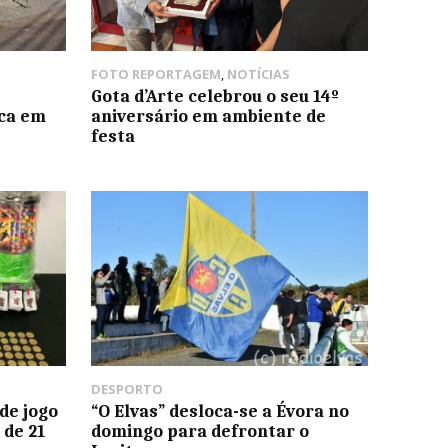
FOTO REPORTAGEM
,
NOTÍCIAS
Gota d’Arte celebrou o seu 14º
ica em
aniversário em ambiente de
festa
DESPORTO
de jogo
“O Elvas” desloca-se a Évora no
 de 21
domingo para defrontar o