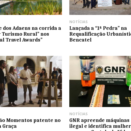
NOTÍCIAS
 dos Adaens na corrida a
Lançada a “1ª Pedra” na
 Turismo Rural” nos
Requalificação Urbaníst
al Travel Awards”
Bencatel
NOTÍCIAS
ção Momentos patente no
GNR apreende máquinas 
a Graça
ilegal e identifica mulher