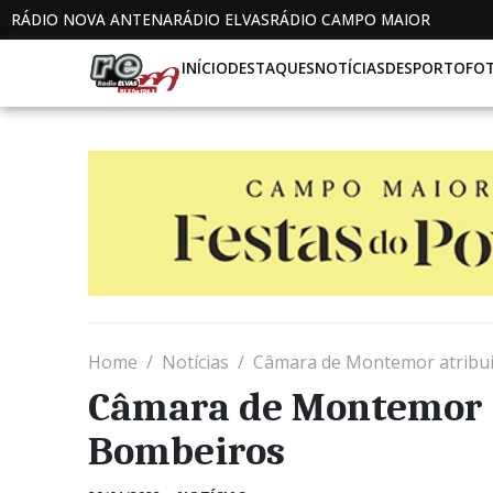
RÁDIO NOVA ANTENA
RÁDIO ELVAS
RÁDIO CAMPO MAIOR
INÍCIO
DESTAQUES
NOTÍCIAS
DESPORTO
FO
Home
Notícias
Câmara de Montemor atribui
Câmara de Montemor a
Bombeiros