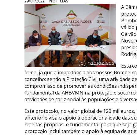
29/01/2022
NOTÍCIAS
A Câma
protoc
Bombe
válido
Galvão
Novo, 
presid
Rodrig
Esta c
firme, já que a importância dos nossos Bombeir
concelho; sendo a Proteção Civil uma atividade d
compromisso de promover as condições indispens
fundamental da AHBVMN na proteção e socorro 
atividades de cariz social às populações e diversa
Este protocolo, no valor global de 120 mil euros
anterior e visa o apoio à operacionalidade das s
receitas próprias, é fundamental para que seja g
protocolo inclui também o apoio à equipa de atl