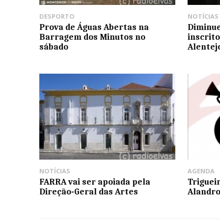
DESPORTO
NOTÍCIAS
Prova de Águas Abertas na
Diminu
Barragem dos Minutos no
inscrito
sábado
Alentej
NOTÍCIAS
AGENDA
FARRA vai ser apoiada pela
Triguei
Direção-Geral das Artes
Alandro