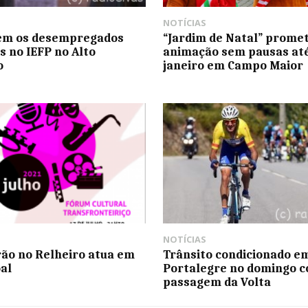
NOTÍCIAS
em os desempregados
“Jardim de Natal” prome
s no IEFP no Alto
animação sem pausas até
o
janeiro em Campo Maior
NOTÍCIAS
rão no Relheiro atua em
Trânsito condicionado e
al
Portalegre no domingo 
passagem da Volta