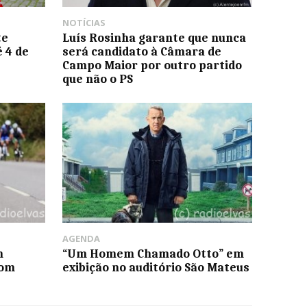
NOTÍCIAS
te
Luís Rosinha garante que nunca
 4 de
será candidato à Câmara de
Campo Maior por outro partido
que não o PS
AGENDA
m
“Um Homem Chamado Otto” em
com
exibição no auditório São Mateus