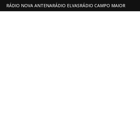
RÁDIO NOVA ANTENA
RÁDIO ELVAS
RÁDIO CAMPO MAIOR