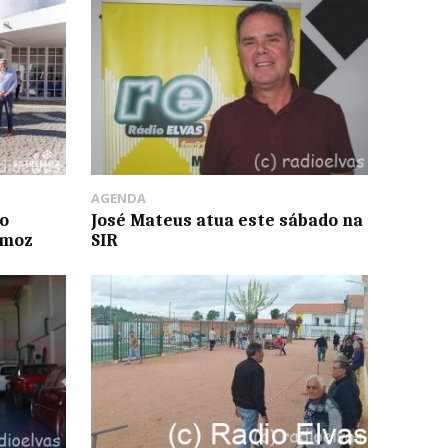
AGENDA
do
José Mateus atua este sábado na
emoz
SIR