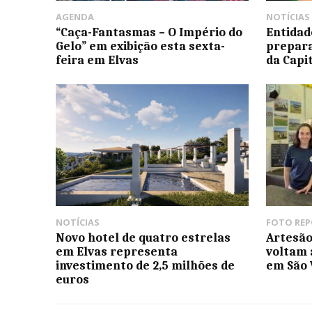
AGENDA
NOTÍCIAS
“Caça-Fantasmas – O Império do
Entidad
Gelo” em exibição esta sexta-
prepara
feira em Elvas
da Capi
NOTÍCIAS
FOTO RE
Novo hotel de quatro estrelas
Artesão
em Elvas representa
voltam 
investimento de 2,5 milhões de
em São 
euros