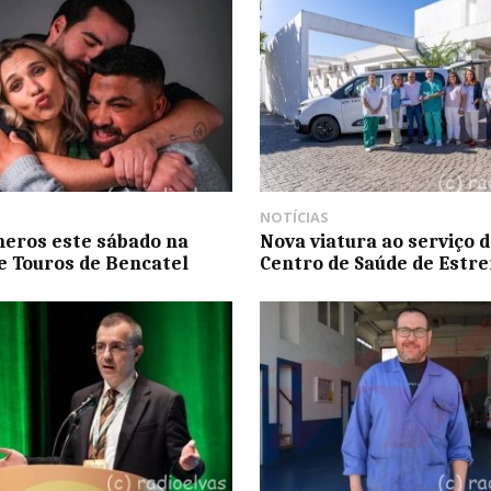
NOTÍCIAS
eros este sábado na
Nova viatura ao serviço 
e Touros de Bencatel
Centro de Saúde de Estr