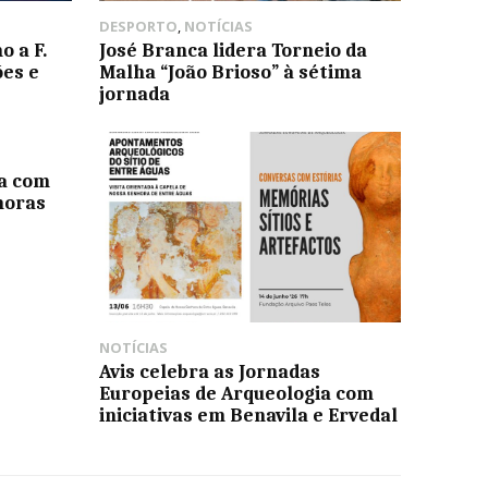
DESPORTO
,
NOTÍCIAS
 a F.
José Branca lidera Torneio da
es e
Malha “João Brioso” à sétima
jornada
va com
horas
NOTÍCIAS
Avis celebra as Jornadas
Europeias de Arqueologia com
iniciativas em Benavila e Ervedal