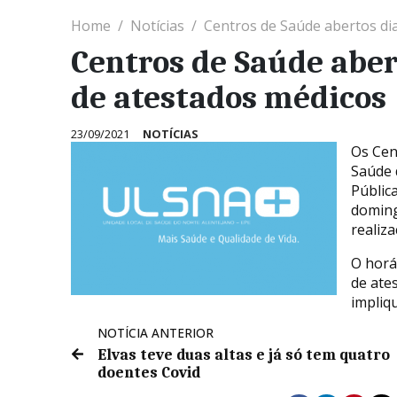
Home
Notícias
Centros de Saúde abertos di
Centros de Saúde aber
de atestados médicos
23/09/2021
NOTÍCIAS
Os Cen
Saúde 
Públic
doming
realiza
O horá
de ate
impliq
NOTÍCIA ANTERIOR
Elvas teve duas altas e já só tem quatro
doentes Covid