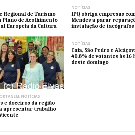
NOTÍCIAS
e Regional de Turismo
IPQ obriga empresas como
 Plano de Acolhimento
Mendes a parar reparaçõ
tal Europeia da Cultura
instalação de tacógrafos
NOTÍCIAS
Caia, São Pedro e Alcáço
40,8% de votantes às 16 
deste domingo
PORTAGEM
,
NOTÍCIAS
s e doceiros da região
a apresentar trabalho
Vicente